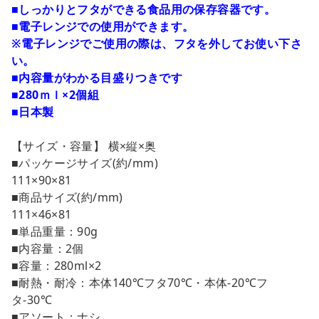
カートに追加しました。
■しっかりとフタができる食品用の保存容器です。
■電子レンジでの使用ができます。
※電子レンジでご使用の際は、フタを外してお使い下さ
カートへ進む
い。
■内容量がわかる目盛りつきです
お買い物を続ける
■280ｍｌ×2個組
■日本製
【サイズ・容量】 横×縦×奥
■パッケージサイズ(約/mm)
111×90×81
■商品サイズ(約/mm)
111×46×81
■単品重量：90g
■内容量：2個
■容量：280ml×2
■耐熱・耐冷：本体140℃フタ70℃・本体-20℃フ
タ-30℃
■アソート：ナシ