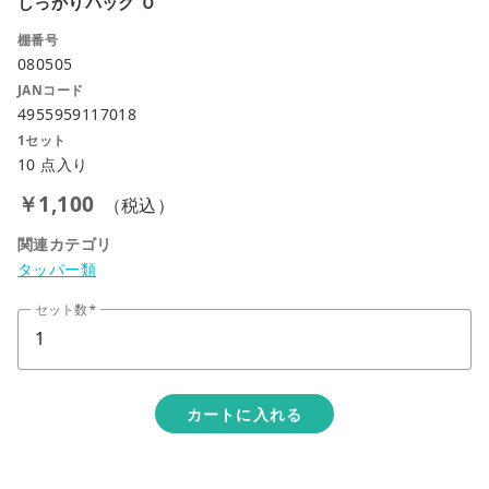
しっかりパック Ｏ
棚番号
080505
JANコード
4955959117018
1セット
10 点入り
￥1,100
（税込）
関連カテゴリ
タッパー類
セット数
カートに入れる
close