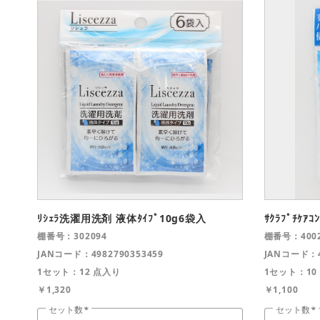
ﾘｼｪﾗ洗濯用洗剤 液体ﾀｲﾌﾟ10g6袋入
ｻｸﾗﾌﾟﾁｹｱ
棚番号：302094
棚番号：4002
JANコード：4982790353459
JANコード：4
1セット：12 点入り
1セット：10
￥1,320
￥1,100
セット数
セット数