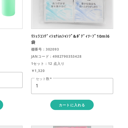
close
ﾘｼｪﾗｺﾝﾃﾞｨｼｮﾅinｼｬﾝﾌﾟ&ﾎﾞﾃﾞｨｿｰﾌﾟ10ml6
袋
棚番号：302093
JANコード：4982790353428
1セット：12 点入り
￥1,320
セット数
カートに入れる