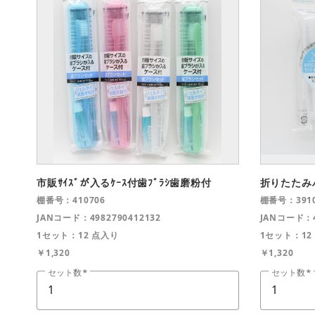
市販ｻｲｽﾞが入るｹｰｽ付歯ﾌﾞﾗｼ歯磨粉付
折りたたみ
棚番号：410706
棚番号：3910
JANコード：4982790412132
JANコード：4
1セット：12 点入り
1セット：12
￥1,320
￥1,320
セット数
セット数