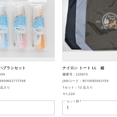
ハブラシセット
ナイロン トート LL 縦
00
棚番号：220615
900662717598
JANコード：4510085002159
 点入り
1セット：12 点入り
￥1,320
セット数