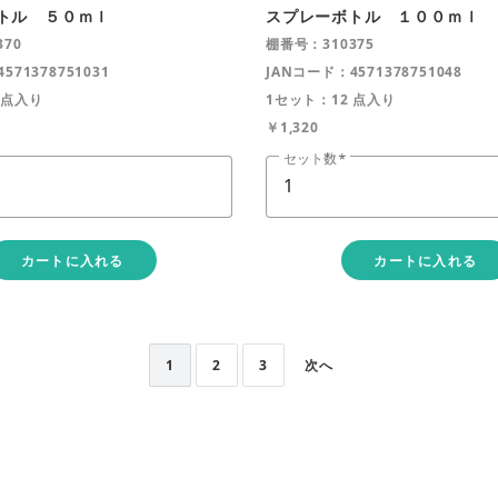
トル ５０ｍｌ
スプレーボトル １００ｍｌ
70
棚番号：310375
571378751031
JANコード：4571378751048
 点入り
1セット：12 点入り
￥1,320
セット数
カートに入れる
カートに入れる
1
2
3
次へ