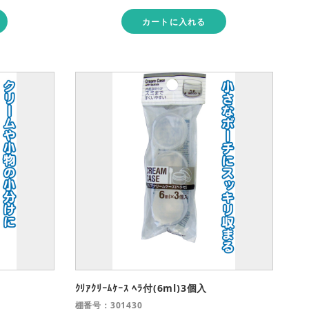
カートに入れる
ｸﾘｱｸﾘｰﾑｹｰｽ ﾍﾗ付(6ml)3個入
棚番号：301430