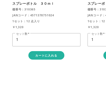
スプレーボトル ３０ｍｌ
スプレーボ
棚番号：310365
棚番号：3103
JANコード：4571378751024
JANコード：4
1セット：12 点入り
1セット：12
￥1,320
￥1,320
セット数
セット数
カートに入れる