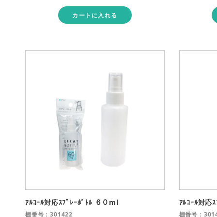
カートに入れる
ｱﾙｺｰﾙ対応ｽﾌﾟﾚｰﾎﾞﾄﾙ ６０ml
ｱﾙｺｰﾙ対応ｽ
棚番号：301422
棚番号：3014