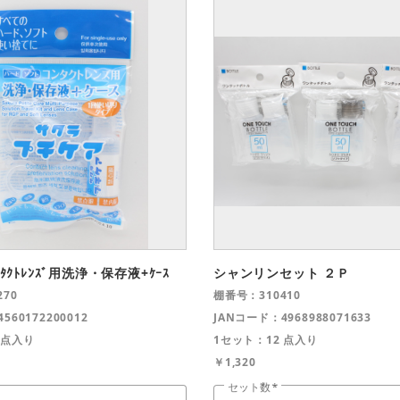
ｺﾝﾀｸﾄﾚﾝｽﾞ用洗浄・保存液+ｹｰｽ
シャンリンセット ２Ｐ
70
棚番号：310410
560172200012
JANコード：4968988071633
 点入り
1セット：12 点入り
￥1,320
セット数