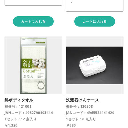
close
カートに入れる
カートに入れる
カートに追加しました。
カートへ進む
お買い物を続ける
綿ボディタオル
洗濯石けんケース
棚番号：121001
棚番号：120308
JANコード：4982790403444
JANコード：4965534141420
1セット：12 点入り
1セット：8 点入り
￥1,320
￥880