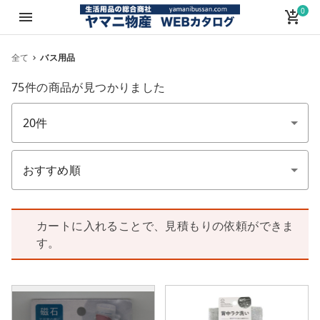
0
menu
add_shopping_cart
全て
バス用品
75件
の商品が見つかりました
件数
並び順
カートに入れることで、見積もりの依頼ができま
す。