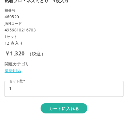
粘着プロ・ネズミとり 1枚入り
棚番号
460520
JANコード
4956810216703
1セット
12 点入り
￥1,320
（税込）
関連カテゴリ
清掃用品
セット数
カートに入れる
close