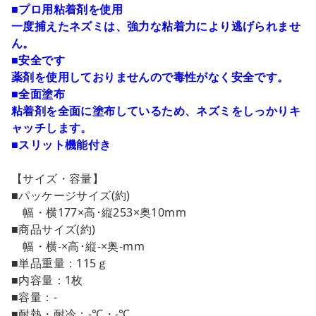
カートに追加しました。
■プロ用粘着剤を使用
一度捕えたネズミは、強力な粘着力により逃げられませ
ん。
カートへ進む
■安全です
薬剤を使用しておりませんので毒性がなく安全です。
お買い物を続ける
■全面塗布
粘着剤を全面に塗布しているため、ネズミをしっかりキ
ャッチします。
■スリット機能付き
【サイズ・容量】
■パッケージサイズ(約)
幅・横177×高･縦253×奥10mm
■商品サイズ(約)
幅・横-×高･縦-×奥-mm
■単品重量：115ｇ
■内容量：1枚
■容量：-
■耐熱・耐冷：-℃・-℃