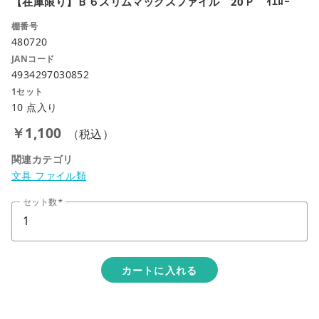
【在庫限り】Ｂ６スリムマックスファイル 20Ｐ ｲｴﾛｰ
棚番号
480720
JANコード
4934297030852
1セット
10 点入り
￥1,100
（税込）
関連カテゴリ
文具 ファイル類
セット数
カートに入れる
close
カートに追加しました。