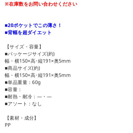
※在庫数をお問い合わせください
カートへ進む
お買い物を続ける
■20ポケットでこの薄さ！
■背幅を超ダイエット
【サイズ・容量】
■パッケージサイズ(約)
幅・横150×高･縦191×奥5mm
■商品サイズ(約)
幅・横150×高･縦191×奥5mm
■単品重量：60g
■容量：
■耐熱・耐冷：―・―
■アソート：なし
【素材・成分】
PP