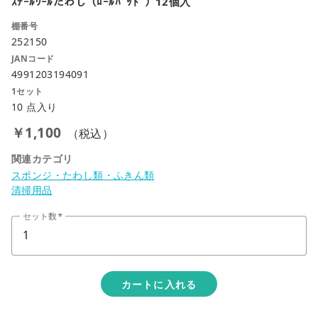
ｽﾁｰﾙｳｰﾙたわし（ﾛｰﾙﾊﾟｯﾄﾞ）12個入
棚番号
252150
JANコード
4991203194091
1セット
10 点入り
￥1,100
（税込）
関連カテゴリ
スポンジ・たわし類・ふきん類
清掃用品
セット数
カートに入れる