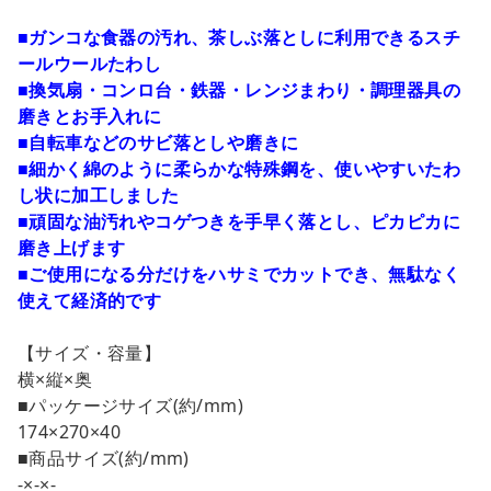
close
■ガンコな食器の汚れ、茶しぶ落としに利用できるスチ
カートに追加しました。
ールウールたわし
■換気扇・コンロ台・鉄器・レンジまわり・調理器具の
磨きとお手入れに
カートへ進む
■自転車などのサビ落としや磨きに
お買い物を続ける
■細かく綿のように柔らかな特殊鋼を、使いやすいたわ
し状に加工しました
■頑固な油汚れやコゲつきを手早く落とし、ピカピカに
磨き上げます
■ご使用になる分だけをハサミでカットでき、無駄なく
使えて経済的です
【サイズ・容量】
横×縦×奥
■パッケージサイズ(約/mm)
174×270×40
■商品サイズ(約/mm)
-×-×-