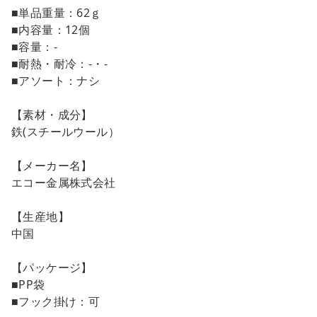
■単品重量：62ｇ
■内容量：12個
■容量：-
■耐熱・耐冷：-・-
■アソート：ナシ
【素材・成分】
鉄(スチールウール）
【メーカー名】
エコー金属株式会社
【生産地】
中国
【パッケージ】
■PP袋
■フック掛け：可