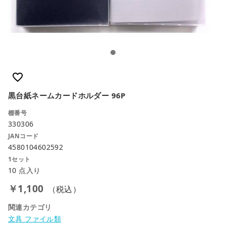
favorite_border
close
黒台紙ネームカードホルダー 96P
カートに追加しました。
棚番号
330306
カートへ進む
JANコード
4580104602592
お買い物を続ける
1セット
10 点入り
￥1,100
（税込）
関連カテゴリ
文具 ファイル類