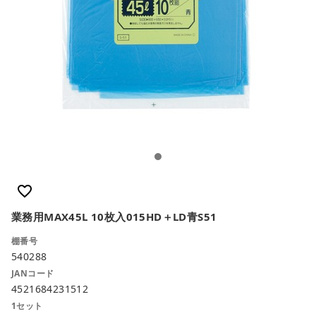
close
カートに追加しました。
favorite_border
業務用MAX45L 10枚入015HD＋LD青S51
カートへ進む
棚番号
お買い物を続ける
540288
JANコード
4521684231512
1セット